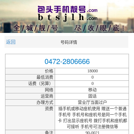
返回
号码详情
0472-2806666
价格
18000
最低消费
0
话费（另算）
0
网络
移动
运营商
固话
办理方式
营业厅当面过户
资费
插手机或移动座机使用 赠送一个普通
手机号 手机号和座机号是同一个手机
卡 打出显示座机号 拨打手机和座机都
可接听 手机号可注册微信等
备注
90-0021